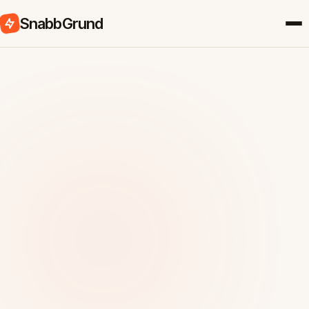
SnabbGrund