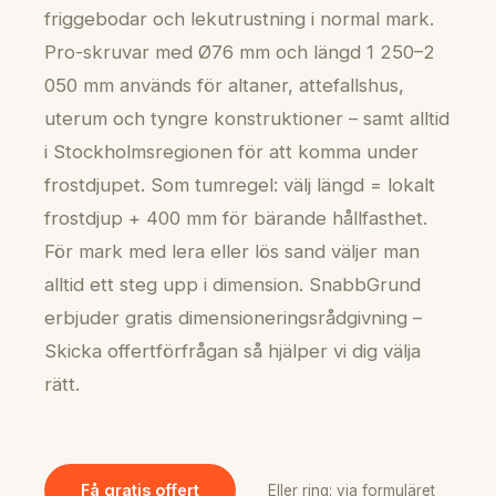
friggebodar och lekutrustning i normal mark.
Pro-skruvar med Ø76 mm och längd 1 250–2
050 mm används för altaner, attefallshus,
uterum och tyngre konstruktioner – samt alltid
i Stockholmsregionen för att komma under
frostdjupet. Som tumregel: välj längd = lokalt
frostdjup + 400 mm för bärande hållfasthet.
För mark med lera eller lös sand väljer man
alltid ett steg upp i dimension. SnabbGrund
erbjuder gratis dimensioneringsrådgivning –
Skicka offertförfrågan så hjälper vi dig välja
rätt.
Få gratis offert
Eller ring: via formuläret