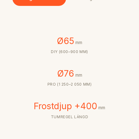
Ø65
mm
DIY (600–900 MM)
Ø76
mm
PRO (1 250–2 050 MM)
Frostdjup +400
mm
TUMREGEL LÄNGD