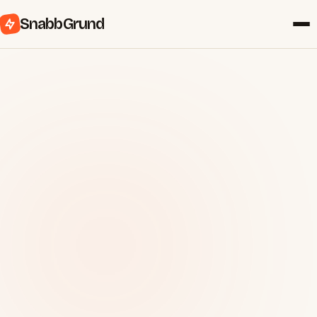
SnabbGrund