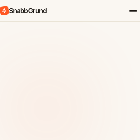
SnabbGrund