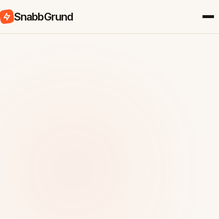
SnabbGrund