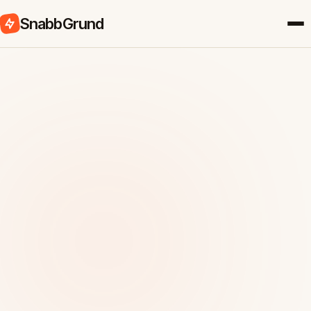
SnabbGrund