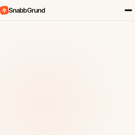
SnabbGrund