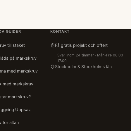
DA GUIDER
KONTAKT
uv till staket
Få gratis projekt och offert
Svar inom 24 timmar · Mån-Fre 08:00-
slåda på markskruv
17:00
Stockholm & Stockholms län
ana med markskruv
ak med markskruv
star markskruv?
äggning Uppsala
 för altan