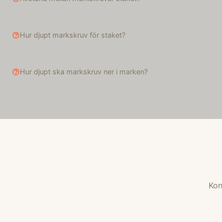
Hur djupt markskruv för staket?
Hur djupt ska markskruv ner i marken?
Kon