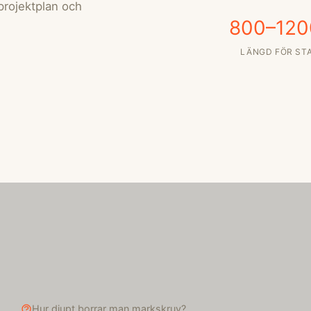
 projektplan och
800–120
LÄNGD FÖR ST
Hur djupt borrar man markskruv?