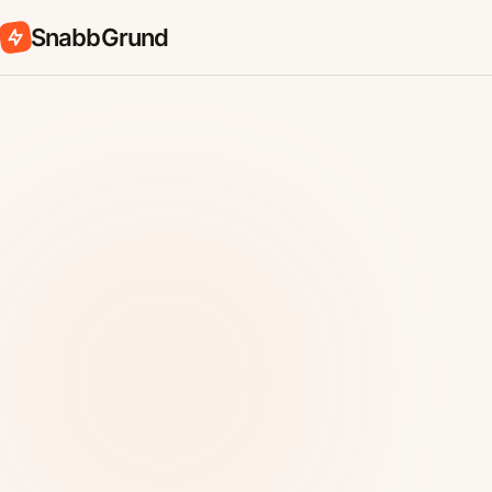
SnabbGrund