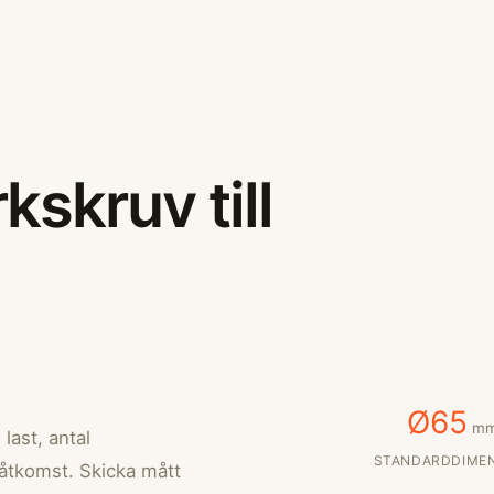
kskruv till
Ø65
m
last, antal
STANDARDDIME
åtkomst. Skicka mått