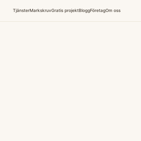
Tjänster
Markskruv
Gratis projekt
Blogg
Företag
Om oss