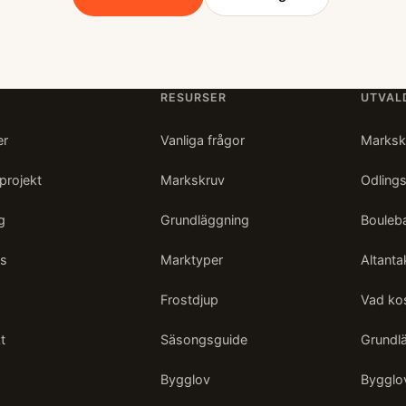
RESURSER
UTVAL
er
Vanliga frågor
Markskr
 projekt
Markskruv
Odling
g
Grundläggning
Bouleb
s
Marktyper
Altant
Frostdjup
Vad ko
t
Säsongsguide
Grundl
Bygglov
Bygglov