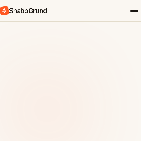
SnabbGrund