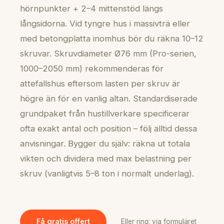
hörnpunkter + 2–4 mittenstöd längs
långsidorna. Vid tyngre hus i massivträ eller
med betongplatta inomhus bör du räkna 10–12
skruvar. Skruvdiameter Ø76 mm (Pro-serien,
1000–2050 mm) rekommenderas för
attefallshus eftersom lasten per skruv är
högre än för en vanlig altan. Standardiserade
grundpaket från hustillverkare specificerar
ofta exakt antal och position – följ alltid dessa
anvisningar. Bygger du själv: räkna ut totala
vikten och dividera med max belastning per
skruv (vanligtvis 5–8 ton i normalt underlag).
Få gratis offert
Eller ring: via formuläret