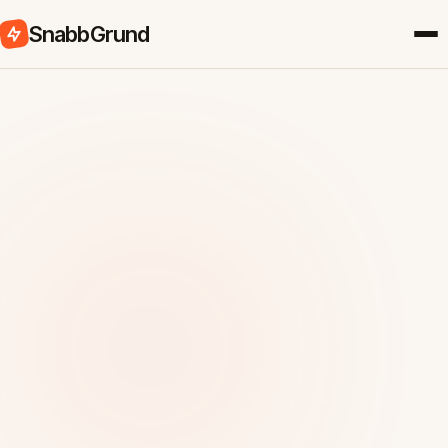
SnabbGrund