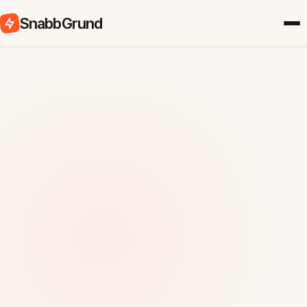
SnabbGrund