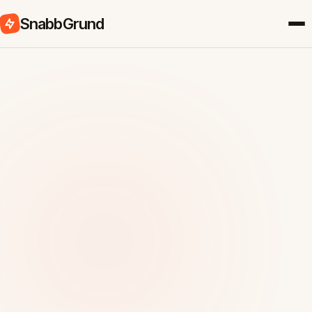
SnabbGrund